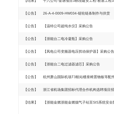
【结果】
十六公司-金塘项目3标段建安工程-桩基工程3
【公告】
26-A-4-0009-HW034-链轮链条制作与供货
【公告】
【温特公司超纯水仪】采购公告
【公告】
【浙能台二电冷凝瓶】采购公告
【公告】
【凤电公司变频器电压扰动保护器】采购公
【公告】
【浙能台二电过滤器滤芯】采购公告
【公告】
杭州萧山国际机场T3航站楼座椅置物板等配
【公告】
浙江省机场集团招标代理合作机构选聘项目
【结果】
【浙能金燃浙能金燃烟气子站至SIS系统安全防