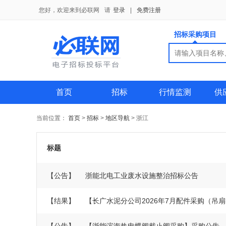
您好，欢迎来到必联网
请
登录
|
免费注册
招标采购项目
搜索
搜索
供应商
首页
招标
行情监测
供
当前位置：
首页
>
招标
>
地区导航
>
浙江
标题
【公告】
浙能北电工业废水设施整治招标公告
【结果】
【长广水泥分公司2026年7月配件采购（吊