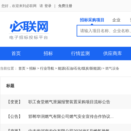
您好，欢迎来到必联网
请
登录
|
免费注册
招标采购项目
企业
搜索
搜索
供应商
首页
招标
行情监测
供应商库
当前位置：
首页
>
招标
>
行业导航
>
能源(石油/石化/煤炭/新能源)
>
燃气设备
标题
【变更】
职工食堂燃气泄漏报警装置采购项目流标公告
【公告】
邯郸华润燃气有限公司燃气安全宣传合作协议...