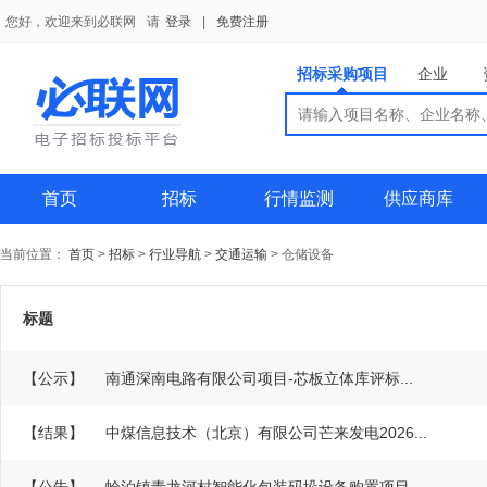
您好，欢迎来到必联网
请
登录
|
免费注册
招标采购项目
企业
搜索
搜索
供应商
首页
招标
行情监测
供应商库
当前位置：
首页
>
招标
>
行业导航
>
交通运输
>
仓储设备
标题
【公示】
南通深南电路有限公司项目-芯板立体库评标...
【结果】
中煤信息技术（北京）有限公司芒来发电2026...